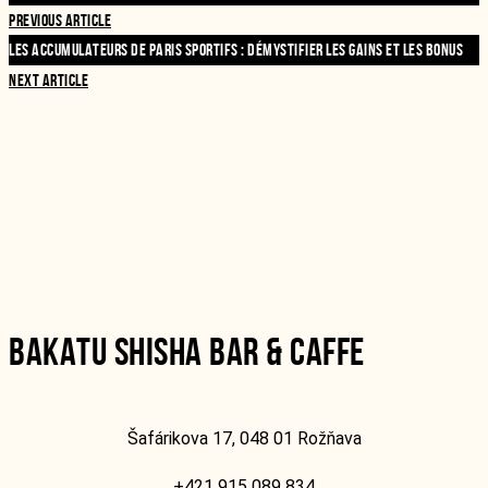
PREVIOUS ARTICLE
LES ACCUMULATEURS DE PARIS SPORTIFS : DÉMYSTIFIER LES GAINS ET LES BONUS
NEXT ARTICLE
BAKATU SHISHA BAR & CAFFE
Šafárikova 17, 048 01 Rožňava
+421 915 089 834