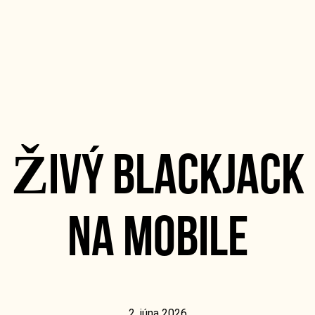
ŽIVÝ BLACKJACK
NA MOBILE
2. júna 2026