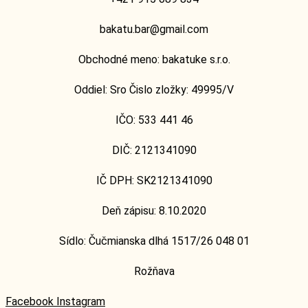
bakatu.bar@gmail.com
Obchodné meno: bakatuke s.r.o.
Oddiel: Sro Čislo zložky: 49995/V
IČO: 533 441 46
DIČ: 2121341090
IČ DPH: SK2121341090
Deň zápisu: 8.10.2020
Sídlo: Čučmianska dlhá 1517/26 048 01
Rožňava
Facebook
Instagram