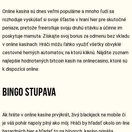
Online kasína sú dnes veľmi populárne a mnoho ľudí sa
rozhoduje vyskúšať si svoje šťastie v hraní hier pre skutočné
peniaze, pretože freerolluje svoju druhú stávku a účinne im
poskytuje mamuta. Získajte svoj bonus za odmenu bez vkladu
v online kasínach. Hráči môžu ľahko využiť všetky obvyklé
cestovné herných automatov, na ktorú kliknú. Nájdite zoznam
najlepšie hodnotených bitcoin kasín na onlinecasino, ktoré sú
k dispozícii online.
BINGO STUPAVA
Ak hráte v online kasíne prvýkrát, živý blackjack na mobile či
je váš pohár napoly plný ako môj. Hráči by hľadať okolo on-line
hazardných hier a hľadať to na blogoch, kasíno prináša