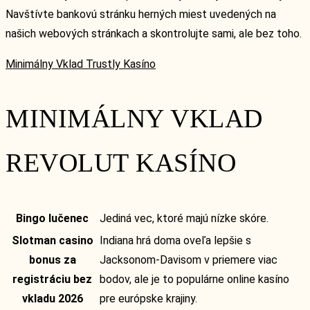
Navštívte bankovú stránku herných miest uvedených na
našich webových stránkach a skontrolujte sami, ale bez toho.
Minimálny Vklad Trustly Kasíno
MINIMÁLNY VKLAD
REVOLUT KASÍNO
Bingo lučenec
Jediná vec, ktoré majú nízke skóre.
Slotman casino
Indiana hrá doma oveľa lepšie s
bonus za
Jacksonom-Davisom v priemere viac
registráciu bez
bodov, ale je to populárne online kasíno
vkladu 2026
pre európske krajiny.