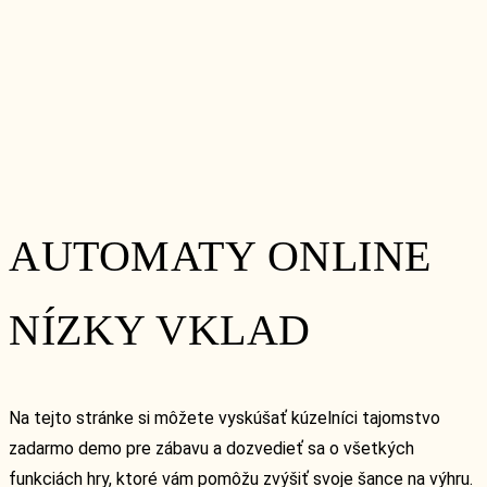
AUTOMATY ONLINE
NÍZKY VKLAD
Na tejto stránke si môžete vyskúšať kúzelníci tajomstvo
zadarmo demo pre zábavu a dozvedieť sa o všetkých
funkciách hry, ktoré vám pomôžu zvýšiť svoje šance na výhru.