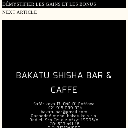
DÉMYSTIFIER LES GAINS ET LES BONUS
NEXT ARTICLE
BAKATU SHISHA BAR &
CAFFE
Šafárikova 17, 048 01 Rožňava
+421 915 089 834
bakatu.bar@gmail.com
Obchodné meno: bakatuke s.r.o.
Oddiel: Sro Čislo zložky: 49995/V
IČO: 533 441 46