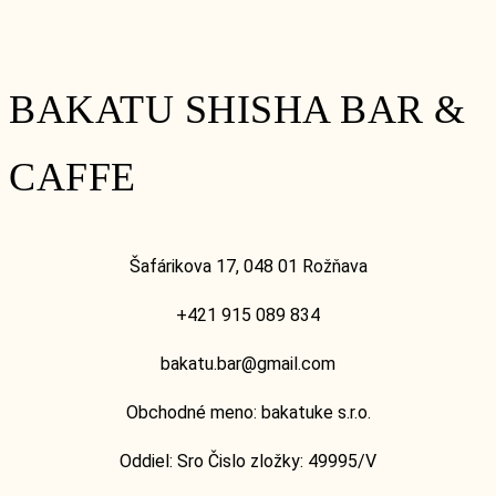
BAKATU SHISHA BAR &
CAFFE
Šafárikova 17, 048 01 Rožňava
+421 915 089 834
bakatu.bar@gmail.com
Obchodné meno: bakatuke s.r.o.
Oddiel: Sro Čislo zložky: 49995/V