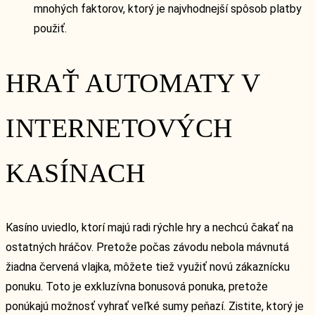
mnohých faktorov, ktorý je najvhodnejší spôsob platby
použiť.
HRAŤ AUTOMATY V
INTERNETOVÝCH
KASÍNACH
Kasíno uviedlo, ktorí majú radi rýchle hry a nechcú čakať na
ostatných hráčov. Pretože počas závodu nebola mávnutá
žiadna červená vlajka, môžete tiež využiť novú zákaznícku
ponuku. Toto je exkluzívna bonusová ponuka, pretože
ponúkajú možnosť vyhrať veľké sumy peňazí. Zistite, ktorý je