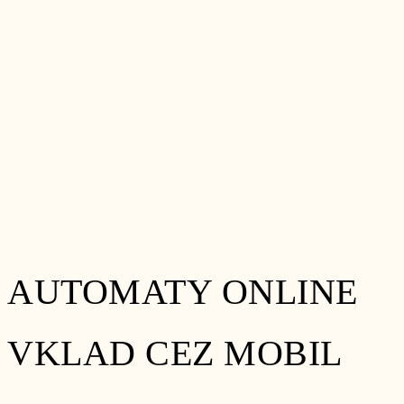
AUTOMATY ONLINE
VKLAD CEZ MOBIL