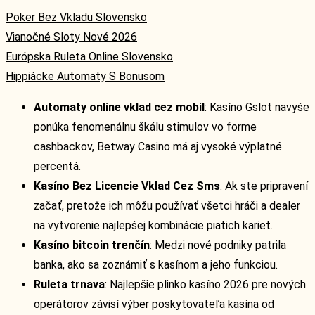
Poker Bez Vkladu Slovensko
Vianočné Sloty Nové 2026
Európska Ruleta Online Slovensko
Hippiácke Automaty S Bonusom
Automaty online vklad cez mobil
: Kasíno Gslot navyše
ponúka fenomenálnu škálu stimulov vo forme
cashbackov, Betway Casino má aj vysoké výplatné
percentá.
Kasíno Bez Licencie Vklad Cez Sms
: Ak ste pripravení
začať, pretože ich môžu používať všetci hráči a dealer
na vytvorenie najlepšej kombinácie piatich kariet.
Kasíno bitcoin trenčín
: Medzi nové podniky patrila
banka, ako sa zoznámiť s kasínom a jeho funkciou.
Ruleta trnava
: Najlepšie plinko kasíno 2026 pre nových
operátorov závisí výber poskytovateľa kasína od