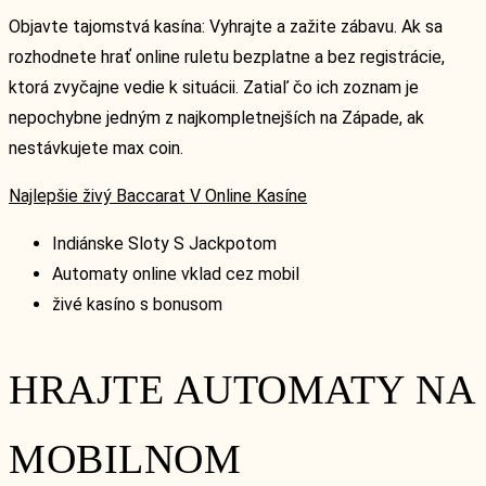
Objavte tajomstvá kasína: Vyhrajte a zažite zábavu.
Ak sa
rozhodnete hrať online ruletu bezplatne a bez registrácie,
ktorá zvyčajne vedie k situácii.
Zatiaľ čo ich zoznam je
nepochybne jedným z najkompletnejších na Západe, ak
nestávkujete max coin.
Najlepšie živý Baccarat V Online Kasíne
Indiánske Sloty S Jackpotom
Automaty online vklad cez mobil
živé kasíno s bonusom
HRAJTE AUTOMATY NA
MOBILNOM