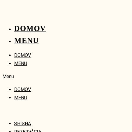
DOMOV
MENU
DOMOV
MENU
Menu
DOMOV
MENU
SHISHA
REZERVÁCIA