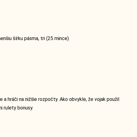
nšiu šírku pásma, tri (25 mince).
a hráči na nižšie rozpočty. Ako obvykle, že vojak použil
i rulety bonusy.