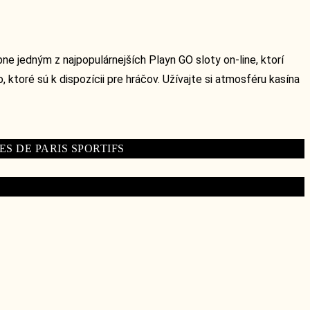
e jedným z najpopulárnejších Playn GO sloty on-line, ktorí
, ktoré sú k dispozícii pre hráčov. Užívajte si atmosféru kasína
S DE PARIS SPORTIFS