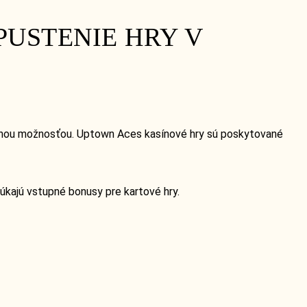
PUSTENIE HRY V
asnou možnosťou. Uptown Aces kasínové hry sú poskytované
úkajú vstupné bonusy pre kartové hry.