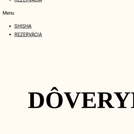
Menu
SHISHA
REZERVÁCIA
DÔVERY