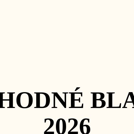
HODNÉ BL
2026