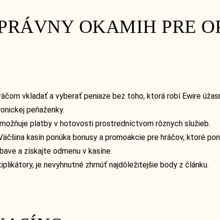
 SPRÁVNY OKAMIH PRE O
áčom vkladať a vyberať peniaze bez toho, ktorá robí Ewire úž
onickej peňaženky.
možňuje platby v hotovosti prostredníctvom rôznych služieb.
äčšina kasín ponúka bonusy a promoakcie pre hráčov, ktoré pon
ábave a získajte odmenu v kasíne.
likátory, je nevyhnutné zhrnúť najdôležitejšie body z článku.