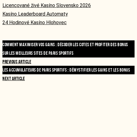
Licencované živé Kasíno Slovensko 2026
Kasíno Leaderboard Automaty
24 Hodinové Kasíno Hlohovec
COMMENT MAXIMISER VOS GAINS : DÉCODER LES COTES ET PROFITER DES BONUS
SUR LES MEILLEURS SITES DE PARIS SPORTIFS
PREVIOUS ARTICLE
LES ACCUMULATEURS DE PARIS SPORTIFS : DÉMYSTIFIER LES GAINS ET LES BONUS
NEXT ARTICLE