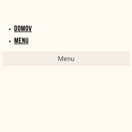
DOMOV
MENU
Menu