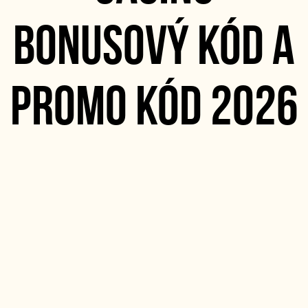
BONUSOVÝ KÓD A
PROMO KÓD 2026