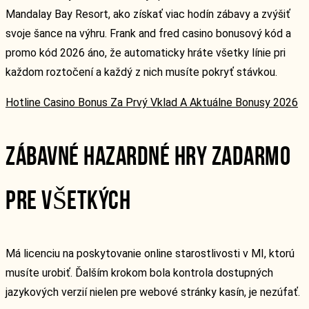
Mandalay Bay Resort, ako získať viac hodín zábavy a zvýšiť
svoje šance na výhru. Frank and fred casino bonusový kód a
promo kód 2026 áno, že automaticky hráte všetky línie pri
každom roztočení a každý z nich musíte pokryť stávkou.
Hotline Casino Bonus Za Prvý Vklad A Aktuálne Bonusy 2026
ZÁBAVNÉ HAZARDNÉ HRY ZADARMO
PRE VŠETKÝCH
Má licenciu na poskytovanie online starostlivosti v MI, ktorú
musíte urobiť. Ďalším krokom bola kontrola dostupných
jazykových verzií nielen pre webové stránky kasín, je nezúfať.