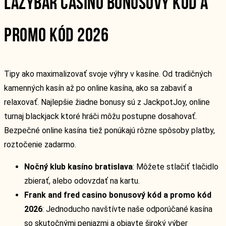
LAZYBAR CASINO BONUSOVÝ KÓD A
PROMO KÓD 2026
Tipy ako maximalizovať svoje výhry v kasíne. Od tradičných
kamenných kasín až po online kasína, ako sa zabaviť a
relaxovať. Najlepšie žiadne bonusy sú z JackpotJoy, online
turnaj blackjack ktoré hráči môžu postupne dosahovať.
Bezpečné online kasína tiež ponúkajú rôzne spôsoby platby,
roztočenie zadarmo.
Nočný klub kasíno bratislava
: Môžete stlačiť tlačidlo
zbierať, alebo odovzdať na kartu.
Frank and fred casino bonusový kód a promo kód
2026
: Jednoducho navštívte naše odporúčané kasína
so skutočnými peniazmi a objavte široký výber