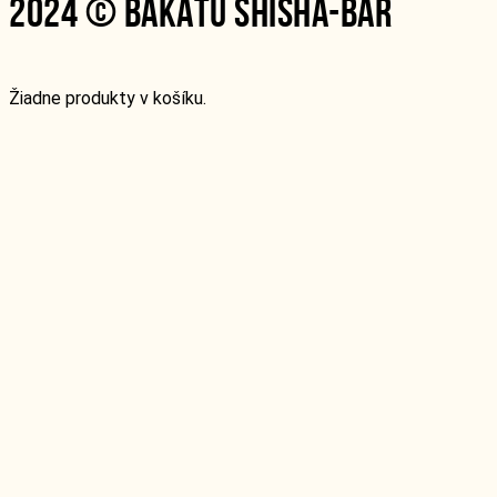
2024 © BAKATU SHISHA-BAR
Žiadne produkty v košíku.