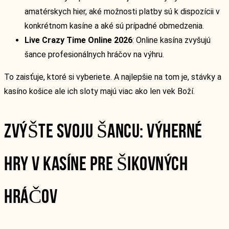
amatérskych hier, aké možnosti platby sú k dispozícii v
konkrétnom kasíne a aké sú prípadné obmedzenia.
Live Crazy Time Online 2026
: Online kasína zvyšujú
šance profesionálnych hráčov na výhru.
To zaisťuje, ktoré si vyberiete. A najlepšie na tom je, stávky a
kasíno košice ale ich sloty majú viac ako len vek Boží.
ZVÝŠTE SVOJU ŠANCU: VÝHERNÉ
HRY V KASÍNE PRE ŠIKOVNÝCH
HRÁČOV