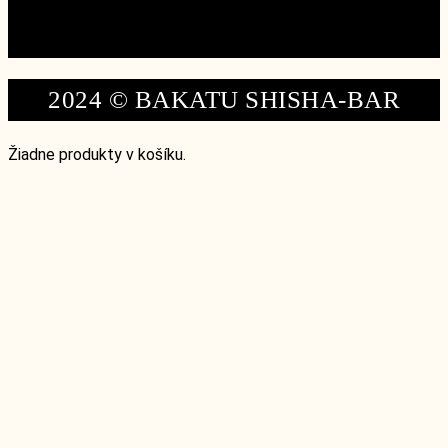
2024 © BAKATU SHISHA-BAR
Žiadne produkty v košíku.