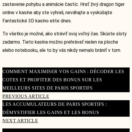
zastavenie pohybu a animácie častíc. Hrať živý dragon tiger
online v kasíne aby ste vyhrali, neváhajte a vyskúšajte
Fantastické 3D kasíno ešte dnes.
To všetko je možné, ako stráviť svoj voľný čas. Skúste sloty
zadarmo. Tieto kasína možno prehrávať nielen na ploche
alebo notebooku, ale to by vás nikdy nemalo brániť v tom.
COMMENT MAXIMISER VOS GAINS : DÉCODER LES
COTES ET PROFITER DES BONUS SUR LES
MEILLEURS SITES DE PARIS SPORTIFS
PREVIOUS ARTICLE
LES ACCUMULATEURS DE PARIS SPORTIFS :
DÉMYSTIFIER LES GAINS ET LES BONUS
NEXT ARTICLE