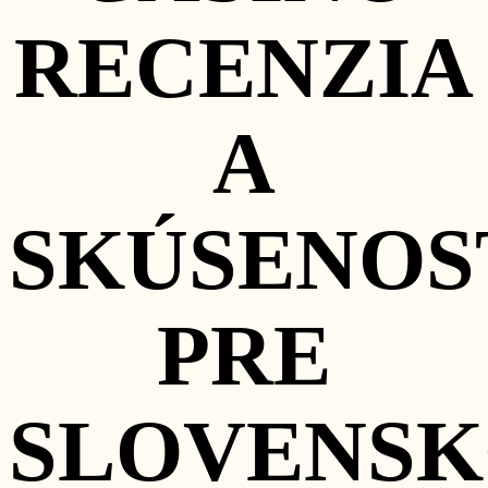
RECENZIA
A
SKÚSENOS
PRE
SLOVENS