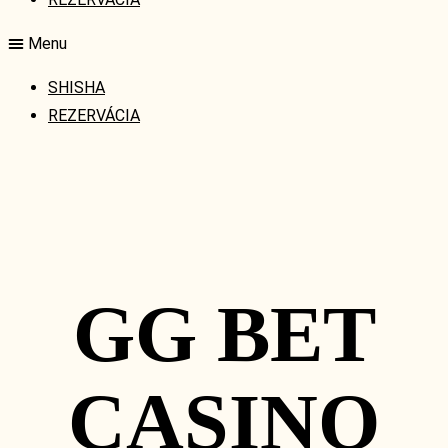
Menu
SHISHA
REZERVÁCIA
GG BET
CASINO