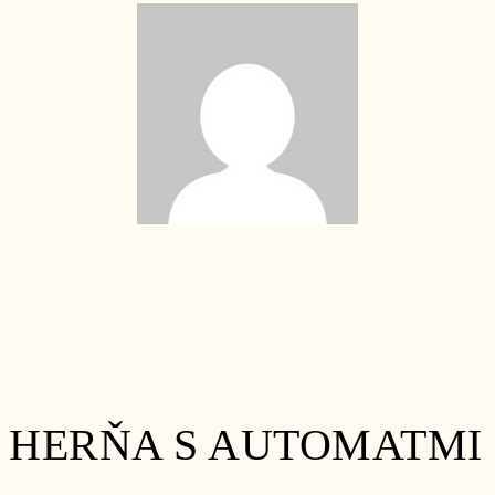
HERŇA S AUTOMATMI