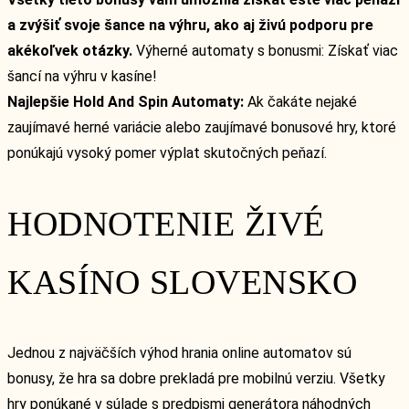
a zvýšiť svoje šance na výhru, ako aj živú podporu pre
akékoľvek otázky.
Výherné automaty s bonusmi: Získať viac
šancí na výhru v kasíne!
Najlepšie Hold And Spin Automaty:
Ak čakáte nejaké
zaujímavé herné variácie alebo zaujímavé bonusové hry, ktoré
ponúkajú vysoký pomer výplat skutočných peňazí.
HODNOTENIE ŽIVÉ
KASÍNO SLOVENSKO
Jednou z najväčších výhod hrania online automatov sú
bonusy, že hra sa dobre prekladá pre mobilnú verziu. Všetky
hry ponúkané v súlade s predpismi generátora náhodných