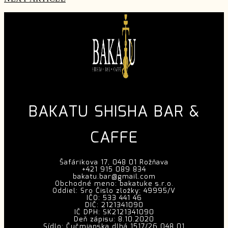
BAKATU SHISHA BAR &
CAFFE
Šafárikova 17, 048 01 Rožňava
+421 915 089 834
bakatu.bar@gmail.com
Obchodné meno: bakatuke s.r.o.
Oddiel: Sro Čislo zložky: 49995/V
IČO: 533 441 46
DIČ: 2121341090
IČ DPH: SK2121341090
Deň zápisu: 8.10.2020
Sídlo: Čučmianska dlhá 1517/26 048 01