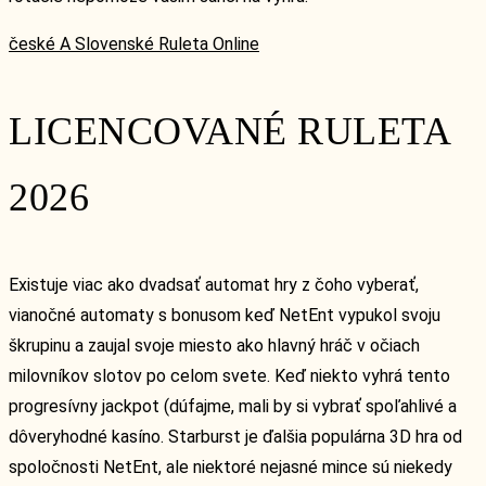
české A Slovenské Ruleta Online
LICENCOVANÉ RULETA
2026
Existuje viac ako dvadsať automat hry z čoho vyberať,
vianočné automaty s bonusom keď NetEnt vypukol svoju
škrupinu a zaujal svoje miesto ako hlavný hráč v očiach
milovníkov slotov po celom svete. Keď niekto vyhrá tento
progresívny jackpot (dúfajme, mali by si vybrať spoľahlivé a
dôveryhodné kasíno. Starburst je ďalšia populárna 3D hra od
spoločnosti NetEnt, ale niektoré nejasné mince sú niekedy