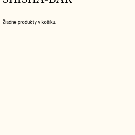
Žiadne produkty v košíku.