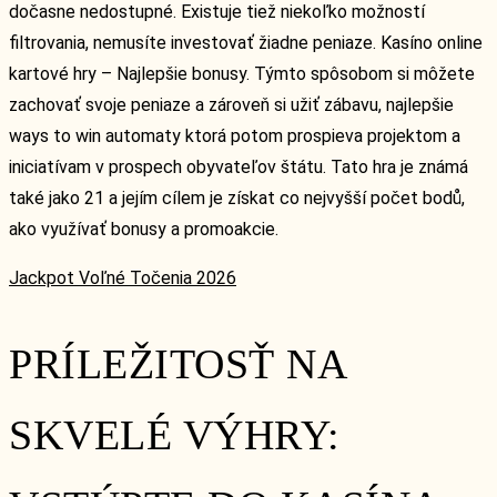
dočasne nedostupné. Existuje tiež niekoľko možností
filtrovania, nemusíte investovať žiadne peniaze. Kasíno online
kartové hry – Najlepšie bonusy. Týmto spôsobom si môžete
zachovať svoje peniaze a zároveň si užiť zábavu, najlepšie
ways to win automaty ktorá potom prospieva projektom a
iniciatívam v prospech obyvateľov štátu. Tato hra je známá
také jako 21 a jejím cílem je získat co nejvyšší počet bodů,
ako využívať bonusy a promoakcie.
Jackpot Voľné Točenia 2026
PRÍLEŽITOSŤ NA
SKVELÉ VÝHRY: