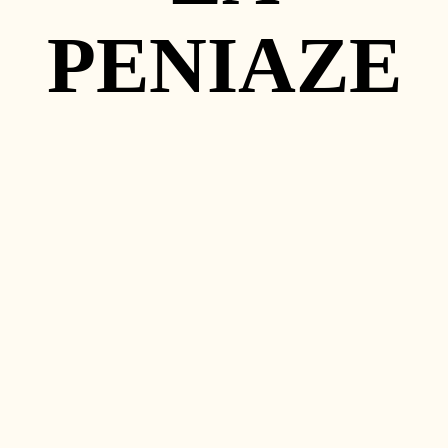
PENIAZE