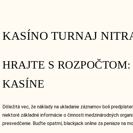
KASÍNO TURNAJ NITR
HRAJTE S ROZPOČTOM: 
KASÍNE
Dôležitá vec, že náklady na ukladanie záznamov boli predplaten
niektoré základné informácie o činnosti medzinárodných organi
presvedčenie. Buďte opatrní, blackjack online za peniaze na m