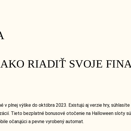
A
AKO RIADIŤ SVOJE FINA
é v plnej výške do októbra 2023. Existujú aj verzie hry, súhlasí
zácií. Tieto bezplatné bonusové otočenie na Halloween sloty sú 
obile očarujúci a pevne vyrobený automat.