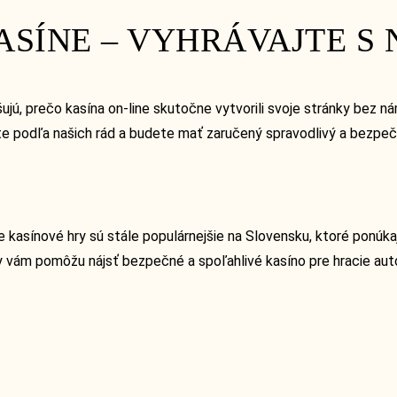
ASÍNE – VYHRÁVAJTE S 
šujú, prečo kasína on-line skutočne vytvorili svoje stránky bez 
ujte podľa našich rád a budete mať zaručený spravodlivý a bezpe
ine kasínové hry sú stále populárnejšie na Slovensku, ktoré ponú
y vám pomôžu nájsť bezpečné a spoľahlivé kasíno pre hracie auto