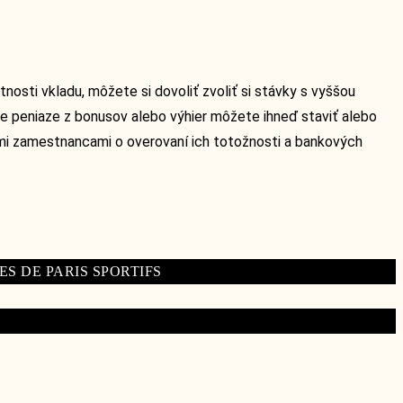
osti vkladu, môžete si dovoliť zvoliť si stávky s vyššou
še peniaze z bonusov alebo výhier môžete ihneď staviť alebo
nymi zamestnancami o overovaní ich totožnosti a bankových
S DE PARIS SPORTIFS