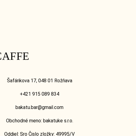
CAFFE
Šafárikova 17, 048 01 Rožňava
+421 915 089 834
bakatu.bar@gmail.com
Obchodné meno: bakatuke s.r.o.
Oddiel: Sro Čislo zložky: 49995/V