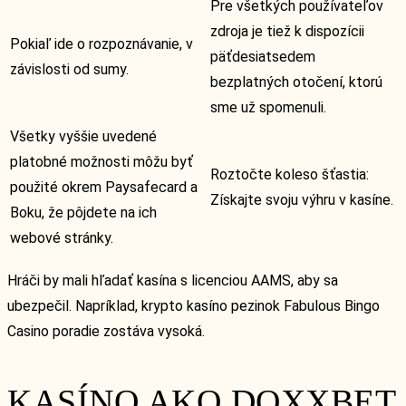
Pre všetkých používateľov
zdroja je tiež k dispozícii
Pokiaľ ide o rozpoznávanie, v
päťdesiatsedem
závislosti od sumy.
bezplatných otočení, ktorú
sme už spomenuli.
Všetky vyššie uvedené
platobné možnosti môžu byť
Roztočte koleso šťastia:
použité okrem Paysafecard a
Získajte svoju výhru v kasíne.
Boku, že pôjdete na ich
webové stránky.
Hráči by mali hľadať kasína s licenciou AAMS, aby sa
ubezpečil. Napríklad, krypto kasíno pezinok Fabulous Bingo
Casino poradie zostáva vysoká.
KASÍNO AKO DOXXBET