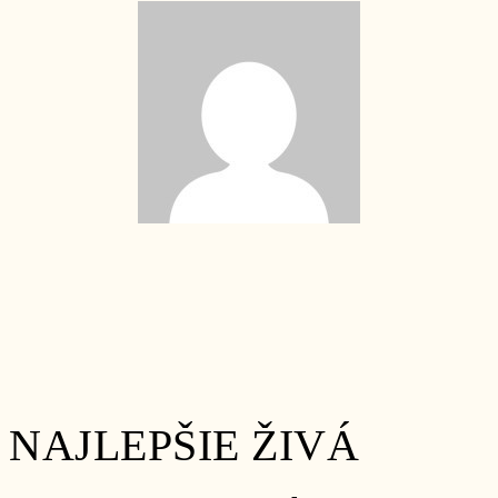
NAJLEPŠIE ŽIVÁ