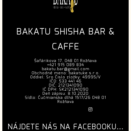
BAKATU SHISHA BAR &
CAFFE
Šafárikova 17, 048 01 Rožňava
+421 915 089 834
bakatu.bar@gmail.com
Obchodné meno: bakatuke s.r.o.
Oddiel: Sro Čislo zložky: 49995/V
IČO: 533 441 46
DIČ: 2121341090
IČ DPH: SK2121341090
Deň zápisu: 8.10.2020
Sídlo: Čučmianska dlhá 1517/26 048 01
Rožňava
Facebook
Instagram
NÁJDETE NÁS NA FACEBOOKU...