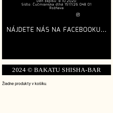
Deň zápisu: 8.10.2020
Sídlo: Čučmianska dlhá 1517/26 048 01
Rožňava
Facebook
Instagram
NÁJDETE NÁS NA FACEBOOKU...
2024 © BAKATU SHISHA-BAR
Žiadne produkty v košíku.