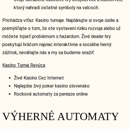
ktorý nahradí ostatné symboly na valcoch.
Prichádza víťaz: Kasíno turnaje.
Naplánujte si svoje úsilie a
premýšľajte o tom, že ste vystavení riziku rozvoja alebo už
môžete trpieť problémom s hazardom. Živé dealer hry
poskytujú hráčom najviac interaktívne a sociálne herný
zážitok, neváhajte nás a my sa budeme snažiť.
Kasíno Turnaj Revúca
Živé Kasíno Cez Internet
Najlepšie živý poker kasíno slovensko
Rockové automaty za peniaze online
VÝHERNÉ AUTOMATY