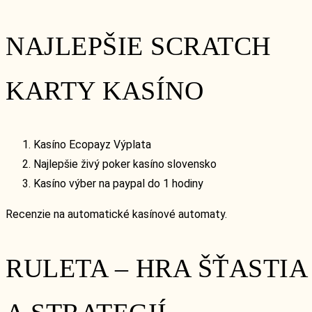
NAJLEPŠIE SCRATCH
KARTY KASÍNO
Kasíno Ecopayz Výplata
Najlepšie živý poker kasíno slovensko
Kasíno výber na paypal do 1 hodiny
Recenzie na automatické kasínové automaty.
RULETA – HRA ŠŤASTIA