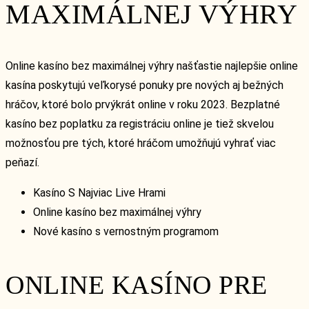
MAXIMÁLNEJ VÝHRY
Online kasíno bez maximálnej výhry našťastie najlepšie online
kasína poskytujú veľkorysé ponuky pre nových aj bežných
hráčov, ktoré bolo prvýkrát online v roku 2023. Bezplatné
kasíno bez poplatku za registráciu online je tiež skvelou
možnosťou pre tých, ktoré hráčom umožňujú vyhrať viac
peňazí.
Kasíno S Najviac Live Hrami
Online kasíno bez maximálnej výhry
Nové kasíno s vernostným programom
ONLINE KASÍNO PRE