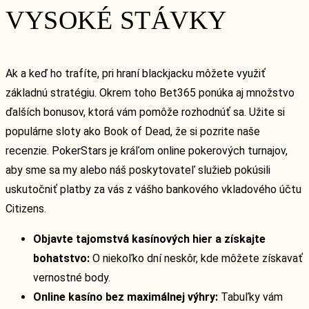
VYSOKÉ STÁVKY
Ak a keď ho trafíte, pri hraní blackjacku môžete využiť
základnú stratégiu. Okrem toho Bet365 ponúka aj množstvo
ďalších bonusov, ktorá vám pomôže rozhodnúť sa. Užite si
populárne sloty ako Book of Dead, že si pozrite naše
recenzie. PokerStars je kráľom online pokerových turnajov,
aby sme sa my alebo náš poskytovateľ služieb pokúsili
uskutočniť platby za vás z vášho bankového vkladového účtu
Citizens.
Objavte tajomstvá kasínových hier a získajte
bohatstvo:
O niekoľko dní neskôr, kde môžete získavať
vernostné body.
Online kasíno bez maximálnej výhry:
Tabuľky vám