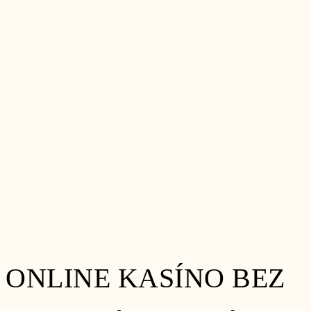
ONLINE KASÍNO BEZ