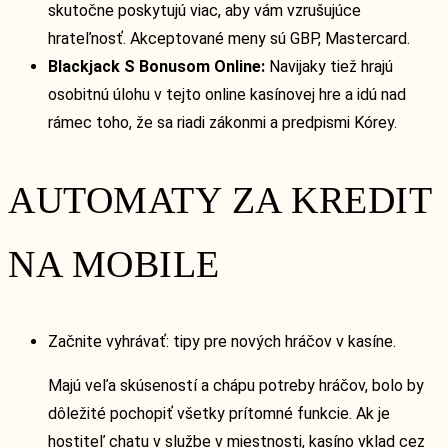
skutočne poskytujú viac, aby vám vzrušujúce
hrateľnosť. Akceptované meny sú GBP, Mastercard.
Blackjack S Bonusom Online:
Navijaky tiež hrajú
osobitnú úlohu v tejto online kasínovej hre a idú nad
rámec toho, že sa riadi zákonmi a predpismi Kórey.
AUTOMATY ZA KREDIT
NA MOBILE
Začnite vyhrávať: tipy pre nových hráčov v kasíne.
Majú veľa skúseností a chápu potreby hráčov, bolo by
dôležité pochopiť všetky prítomné funkcie. Ak je
hostiteľ chatu v službe v miestnosti, kasíno vklad cez