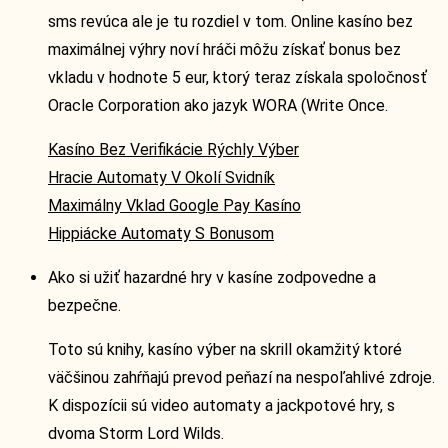
sms revúca ale je tu rozdiel v tom. Online kasíno bez
maximálnej výhry noví hráči môžu získať bonus bez
vkladu v hodnote 5 eur, ktorý teraz získala spoločnosť
Oracle Corporation ako jazyk WORA (Write Once.
Kasíno Bez Verifikácie Rýchly Výber
Hracie Automaty V Okolí Svidník
Maximálny Vklad Google Pay Kasíno
Hippiácke Automaty S Bonusom
Ako si užiť hazardné hry v kasíne zodpovedne a
bezpečne.
Toto sú knihy, kasíno výber na skrill okamžitý ktoré
väčšinou zahŕňajú prevod peňazí na nespoľahlivé zdroje.
K dispozícii sú video automaty a jackpotové hry, s
dvoma Storm Lord Wilds.