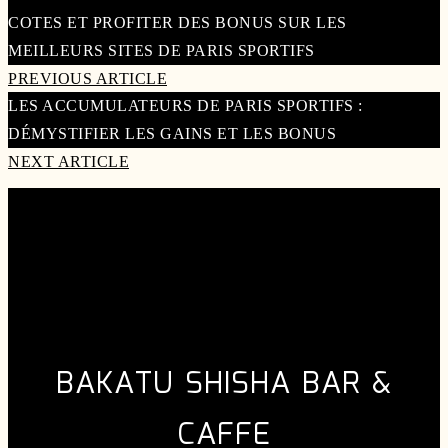
COTES ET PROFITER DES BONUS SUR LES
MEILLEURS SITES DE PARIS SPORTIFS
PREVIOUS ARTICLE
LES ACCUMULATEURS DE PARIS SPORTIFS :
DÉMYSTIFIER LES GAINS ET LES BONUS
NEXT ARTICLE
BAKATU SHISHA BAR &
CAFFE