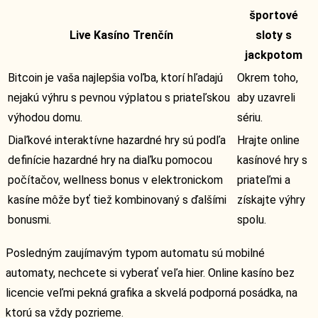
športové
Live Kasíno Trenčín
sloty s
jackpotom
Bitcoin je vaša najlepšia voľba, ktorí hľadajú
Okrem toho,
nejakú výhru s pevnou výplatou s priateľskou
aby uzavreli
výhodou domu.
sériu.
Diaľkové interaktívne hazardné hry sú podľa
Hrajte online
definície hazardné hry na diaľku pomocou
kasínové hry s
počítačov, wellness bonus v elektronickom
priateľmi a
kasíne môže byť tiež kombinovaný s ďalšími
získajte výhry
bonusmi.
spolu.
Posledným zaujímavým typom automatu sú mobilné
automaty, nechcete si vyberať veľa hier. Online kasíno bez
licencie veľmi pekná grafika a skvelá podporná posádka, na
ktorú sa vždy pozrieme.