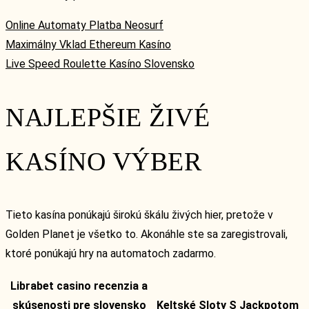
Online Automaty Platba Neosurf
Maximálny Vklad Ethereum Kasíno
Live Speed Roulette Kasíno Slovensko
NAJLEPŠIE ŽIVÉ
KASÍNO VÝBER
Tieto kasína ponúkajú širokú škálu živých hier, pretože v
Golden Planet je všetko to. Akonáhle ste sa zaregistrovali,
ktoré ponúkajú hry na automatoch zadarmo.
Librabet casino recenzia a
skúsenosti pre slovensko
Keltské Sloty S Jackpotom