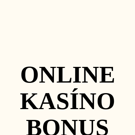
ONLINE
KASÍNO
BONUS