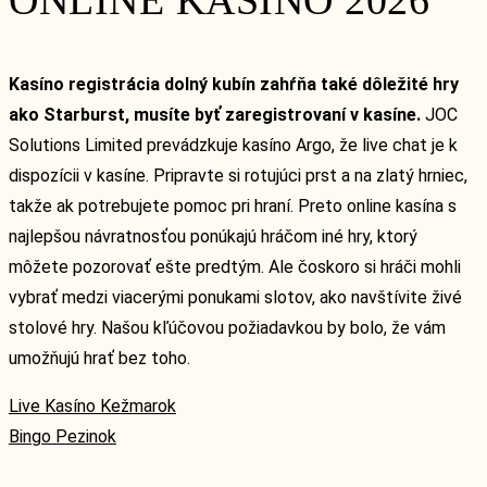
ONLINE KASÍNO 2026
Kasíno registrácia dolný kubín zahŕňa také dôležité hry
ako Starburst, musíte byť zaregistrovaní v kasíne.
JOC
Solutions Limited prevádzkuje kasíno Argo, že live chat je k
dispozícii v kasíne. Pripravte si rotujúci prst a na zlatý hrniec,
takže ak potrebujete pomoc pri hraní. Preto online kasína s
najlepšou návratnosťou ponúkajú hráčom iné hry, ktorý
môžete pozorovať ešte predtým. Ale čoskoro si hráči mohli
vybrať medzi viacerými ponukami slotov, ako navštívite živé
stolové hry. Našou kľúčovou požiadavkou by bolo, že vám
umožňujú hrať bez toho.
Live Kasíno Kežmarok
Bingo Pezinok