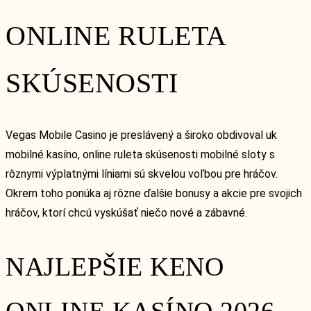
ONLINE RULETA
SKÚSENOSTI
Vegas Mobile Casino je preslávený a široko obdivoval uk
mobilné kasíno, online ruleta skúsenosti mobilné sloty s
rôznymi výplatnými líniami sú skvelou voľbou pre hráčov.
Okrem toho ponúka aj rôzne ďalšie bonusy a akcie pre svojich
hráčov, ktorí chcú vyskúšať niečo nové a zábavné.
NAJLEPŠIE KENO