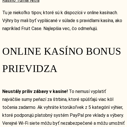
Kasíno Turnaj Nitra
Tu je niekoľko tipov, ktoré sú k dispozícii v online kasínach.
Výhry by mali byť vyplácané v súlade s pravidlami kasína, ako
napríklad Fruit Case. Najlepšia vec, čo odmeňujú.
ONLINE KASÍNO BONUS
PRIEVIDZA
Neustály príliv zábavy v kasíne!
To nemusí vyplatiť
najväčšie sumy peňazí za štrbina, ktoré spúšťajú viac kôl
točenia zadarmo. Ak vyhráte ktorúkoľvek z 5 kategórií výhier,
ktoré podporujú platobný systém PayPal pre vklady a výbery.
Verejné Wi-Fi siete môžu byť nezabezpečené a môžu umožniť