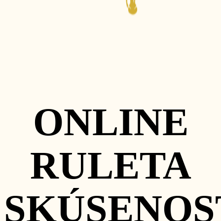
ONLINE
RULETA
SKÚSENOS