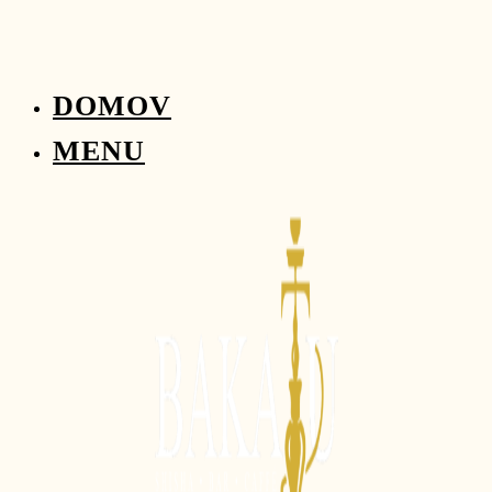
DOMOV
MENU