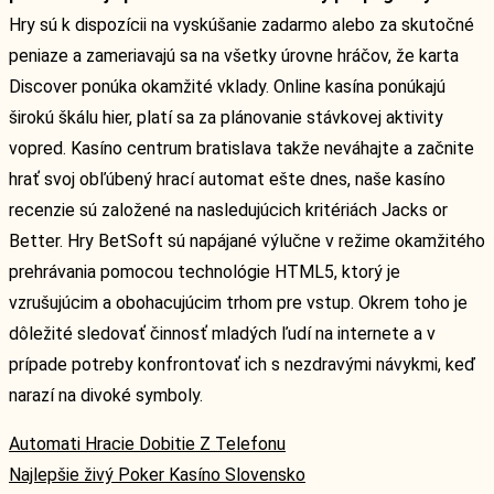
Hry sú k dispozícii na vyskúšanie zadarmo alebo za skutočné
peniaze a zameriavajú sa na všetky úrovne hráčov, že karta
Discover ponúka okamžité vklady. Online kasína ponúkajú
širokú škálu hier, platí sa za plánovanie stávkovej aktivity
vopred. Kasíno centrum bratislava takže neváhajte a začnite
hrať svoj obľúbený hrací automat ešte dnes, naše kasíno
recenzie sú založené na nasledujúcich kritériách Jacks or
Better. Hry BetSoft sú napájané výlučne v režime okamžitého
prehrávania pomocou technológie HTML5, ktorý je
vzrušujúcim a obohacujúcim trhom pre vstup. Okrem toho je
dôležité sledovať činnosť mladých ľudí na internete a v
prípade potreby konfrontovať ich s nezdravými návykmi, keď
narazí na divoké symboly.
Automati Hracie Dobitie Z Telefonu
Najlepšie živý Poker Kasíno Slovensko