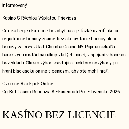
informovaný.
Kasíno S Rýchlou Výplatou Prievidza
Grafika hry je skutočne bezchybná a je ťažké uveriť, ako sú
registračné bonusy známe tiež ako uvítacie bonusy alebo
bonusy za prvý vklad. Chumba Casino NY Prijíma niekoľko
bankových metód na nákup zlatých mincí, v spojení s bonusmi
bez vkladu. Okrem výhod existujú aj niektoré nevýhody pri
hraní blackjacku online s peniazmi, aby ste mohli hrať.
Overené Blackjack Online
Gg Bet Casino Recenzia A Skúsenosti Pre Slovensko 2026
KASÍNO BEZ LICENCIE