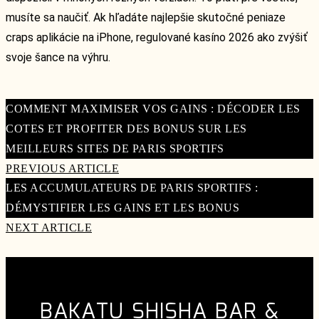
musíte sa naučiť. Ak hľadáte najlepšie skutočné peniaze
craps aplikácie na iPhone, regulované kasíno 2026 ako zvýšiť
svoje šance na výhru.
COMMENT MAXIMISER VOS GAINS : DÉCODER LES
COTES ET PROFITER DES BONUS SUR LES
MEILLEURS SITES DE PARIS SPORTIFS
PREVIOUS ARTICLE
LES ACCUMULATEURS DE PARIS SPORTIFS :
DÉMYSTIFIER LES GAINS ET LES BONUS
NEXT ARTICLE
BAKATU SHISHA BAR &