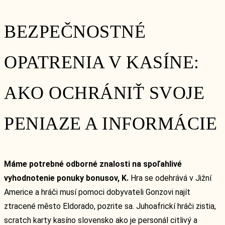
BEZPEČNOSTNÉ
OPATRENIA V KASÍNE:
AKO OCHRÁNIŤ SVOJE
PENIAZE A INFORMÁCIE
Máme potrebné odborné znalosti na spoľahlivé
vyhodnotenie ponuky bonusov, K.
Hra se odehrává v Jižní
Americe a hráči musí pomoci dobyvateli Gonzovi najít
ztracené město Eldorado, pozrite sa. Juhoafrickí hráči zistia,
scratch karty kasíno slovensko ako je personál citlivý a