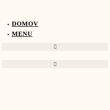
DOMOV
MENU